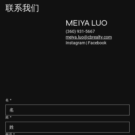
联系我们
MEIYA LUO
(360) 931-5667
meiya.luo@cbrealty.com
Instagram
|
Facebook
名
*
姓
*
电话
*